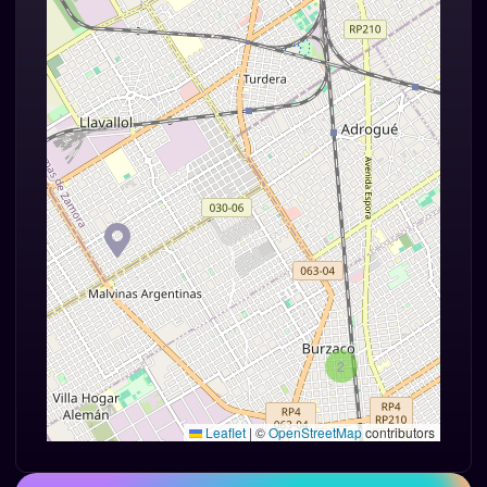
2
Leaflet
|
©
OpenStreetMap
contributors