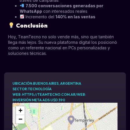
través de campañas
7.500 conversaciones generadas por
WhatsApp
con interesados reales
Incremento del
140% en las ventas
Conclusión
Hoy, TeamTecno no solo vende más, sino que también
llega más lejos. Su nueva plataforma digital los posicionó
como un referente nacional en PCs personalizadas y
soluciones técnicas.
UBICACIÓN:BUENOS AIRES, ARGENTINA
SECTOR:TECNOLOGÍA
WEB: HTTPS://TEAMTECNO.COM.AR/WEB:
INVERSIÓN META ADS:U$D 390
+
−